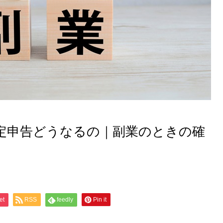
定申告どうなるの｜副業のときの確
et
RSS
feedly
Pin it