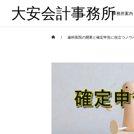
大安会計事務所
事務所案内
歯科医院の開業と確定申告に役立つノウ
歯科医院
歯科医院
歯科医院専門税理士とは｜
歯科医院の決算相談｜税理
一般税理士との違い をわか
士へ依頼するタイミング を
りやすく解説
やさしく解説