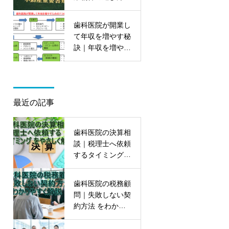
ポイントを大公開
歯科医院が開業し
て年収を増やす秘
訣｜年収を増やす
7つの能力を初公
開
最近の記事
歯科医院の決算相
談｜税理士へ依頼
するタイミング
をやさしく解説
歯科医院の税務顧
問｜失敗しない契
約方法 をわかり
やすく解説