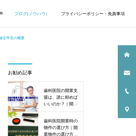
声
ブログ(ノウハウ）
プライバシーポリシー・免責事項
確定申告の概要
お勧め記事
歯科医院
歯科医院
歯科医院の開業支
歯科医院の税理士変更｜引
歯科医院の税理士費用｜顧
援は、誰に頼めば
継ぎで失敗しない方法をわ
問料の適正相場 をわかりや
いいのか？｜開業
かりやすく解説
すく解説
支援の全てを解
説！
歯科医院開業時の
物件の選び方｜開
業物件の選び方の