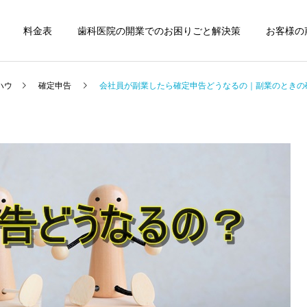
料金表
歯科医院の開業でのお困りごと解決策
お客様の
ハウ
確定申告
会社員が副業したら確定申告どうなるの｜副業のときの
歯科医院
歯科医院
歯科医院の税務顧問｜失敗
歯科医院専門税理士｜依頼
しない契約方法 をわかりや
するメリットについてわか
すく解説
りやすく解説