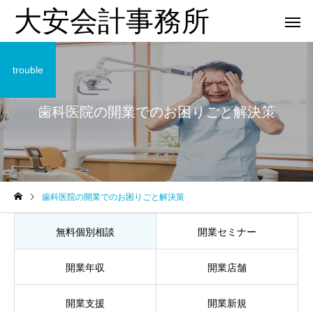
大安会計事務所
trouble
歯科医院の開業でのお困りごと解決策
歯科医院
歯科医院
歯科医院の開業でのお困りごと解決策
歯科医院の税理士相談｜相
歯科医院の決算相談｜
を
談前に準備すること をわか
無料個別相談
開業セミナー
士へ依頼するタイミング
りやすく解説
やさしく解説
開業年収
開業店舗
開業支援
開業新規