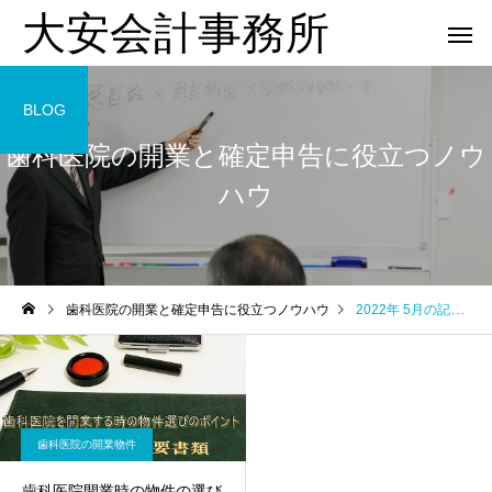
大安会計事務所
BLOG
歯科医院の開業と確定申告に役立つノウ
ハウ
歯科医院
歯科医院
歯科医院の開業と確定申告に役立つノウハウ
2022年 5月の記事一覧
歯科医院の税務顧問｜失敗
歯科医院専門税理士｜
しない契約方法 をわかりや
するメリットについて
すく解説
りやすく解説
歯科医院の開業物件
歯科医院開業時の物件の選び