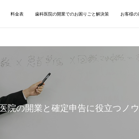
料金表
歯科医院の開業でのお困りごと解決策
お客様の
歯科医院
歯科医院
歯科医院の決算相談｜税理
歯科医院の税務顧問｜失敗
士へ依頼するタイミング を
しない契約方法 をわかりや
医院の開業と確定申告に役立つノ
やさしく解説
すく解説