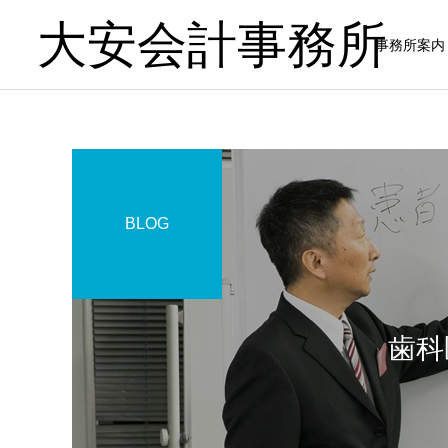
大安会計事務所
事務所案内
BLOG
歯科医院
歯科医院
歯科医院の税理士比較｜良
歯科医院の税理士相談｜相
い税理士を見極める方法 を
談前に準備すること をわか
歯科
やさしく解説
りやすく解説