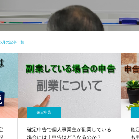
年 6月の記事一覧
確定申告
定
確定申告で個人事業主が副業している
確
説
場合には｜申告はどうなるのか？
も