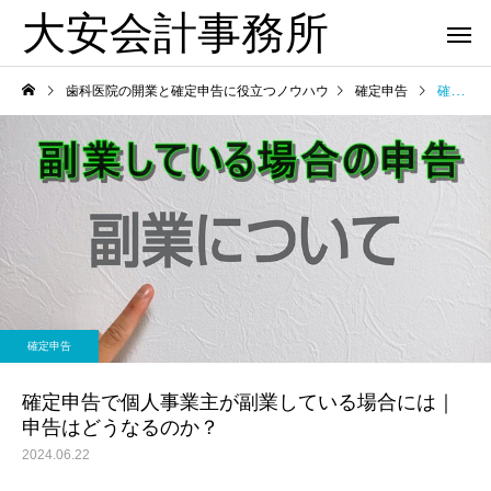
大安会計事務所
歯科医院の開業と確定申告に役立つノウハウ
確定申告
確定申告で個人事業主が副業している場合には｜申告はどうなるのか？
歯科医院
歯科医院
歯科医院専門税理士｜依頼
歯科医院の税理士変更
確定申告
か
するメリットについてわか
継ぎで失敗しない方法
りやすく解説
かりやすく解説
確定申告で個人事業主が副業している場合には｜
申告はどうなるのか？
2024.06.22