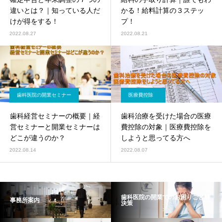
違いとは？｜知っている人だ
かる！給料計算の３ステッ
けが得をする！
プ！
2022.08.27
2022.08.21
歯科医院の開業セミナー
医療費控除
歯科経営セミナーの概要｜経
歯科治療を受けた場合の医療
営セミナーと開業セミナーは
費控除の対象｜医療費控除を
どこが違うのか？
しようと思ってる方へ
2022.08.14
2022.08.07
歯科医院の開業でのお困りごと解
事務所案内
決策