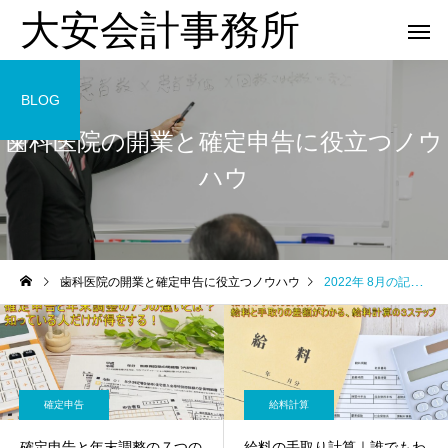
大安会計事務所
BLOG
歯科医院の開業と確定申告に役立つノウ
ハウ
歯科医院
歯科医院
歯科医院の開業と確定申告に役立つノウハウ
2022年 8月の記事一覧
歯科医院の税理士相談｜相
歯科医院の決算相談｜
を
談前に準備すること をわか
士へ依頼するタイミング
りやすく解説
やさしく解説
確定申告
給料計算
確定申告と年末調整の７つの
給料の手取り計算｜誰でもわ