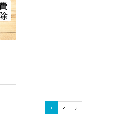
｜
1
2