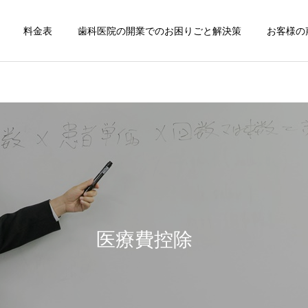
料金表
歯科医院の開業でのお困りごと解決策
お客様の
歯科医院
歯科医院
歯科医院の決算相談｜税理
歯科医院の税務顧問｜失敗
士へ依頼するタイミング を
しない契約方法 をわかりや
医療費控除
やさしく解説
すく解説