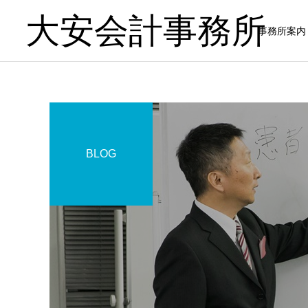
大安会計事務所
事務所案内
BLOG
歯科医院
歯科医院
歯科医院の税理士比較｜良
歯科医院の税理士相談｜相
い税理士を見極める方法 を
談前に準備すること をわか
やさしく解説
りやすく解説