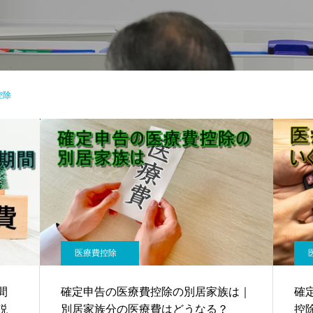
控除
医療費控除
間
確定申告の医療費控除の別居家族は｜
確
説
別居家族分の医療費はどうなる？
控