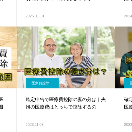
2025.01.18
2024
医療費控除
医
確定申告で医療費控除の妻の分は｜夫
確
囲
婦の医療費はとっちで控除するの
医
2023.11.03
2023