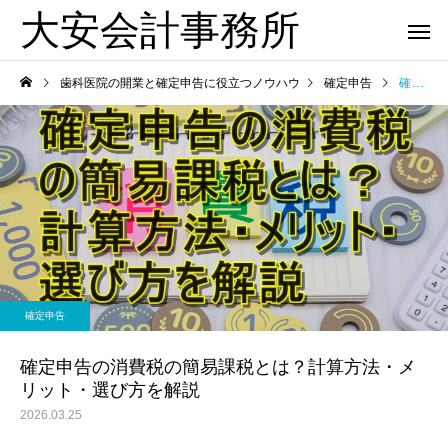
大安会計事務所
歯科医院の開業と確定申告に役立つノウハウ
確定申告
確定申告の消費税の簡易課税とは？計算方法・メリット・選び方を解説
歯科医院
歯科医院
歯科医院の決算相談｜税理
歯科医院の税務顧問｜
確定申告
か
士へ依頼するタイミング を
しない契約方法 をわか
やさしく解説
すく解説
確定申告の消費税の簡易課税とは？計算方法・メ
リット・選び方を解説
2026.03.25