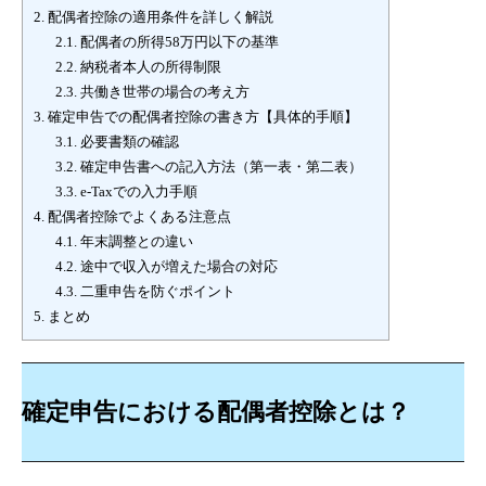
2.
配偶者控除の適用条件を詳しく解説
2.1.
配偶者の所得58万円以下の基準
2.2.
納税者本人の所得制限
2.3.
共働き世帯の場合の考え方
3.
確定申告での配偶者控除の書き方【具体的手順】
3.1.
必要書類の確認
3.2.
確定申告書への記入方法（第一表・第二表）
3.3.
e-Taxでの入力手順
4.
配偶者控除でよくある注意点
4.1.
年末調整との違い
4.2.
途中で収入が増えた場合の対応
4.3.
二重申告を防ぐポイント
5.
まとめ
確定申告における配偶者控除とは？