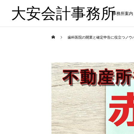
大安会計事務所
事務所案内
歯科医院の開業と確定申告に役立つノウ
歯科医院
歯科医院
歯科医院のキャッシュフロ
歯科医院専門税理士｜依頼
ー｜お金を残す経営 をわか
するメリットについてわか
りやすく解説
りやすく解説