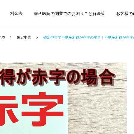
料金表
歯科医院の開業でのお困りごと解決策
お客様の
ハウ
確定申告
確定申告で不動産所得が赤字の場合｜不動産所得が赤字
歯科医院
歯科医院
歯科医院の税理士変更｜引
歯科医院の税理士費用｜顧
継ぎで失敗しない方法をわ
問料の適正相場 をわかりや
かりやすく解説
すく解説