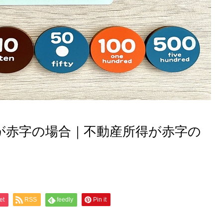
が赤字の場合｜不動産所得が赤字の
et
RSS
feedly
Pin it