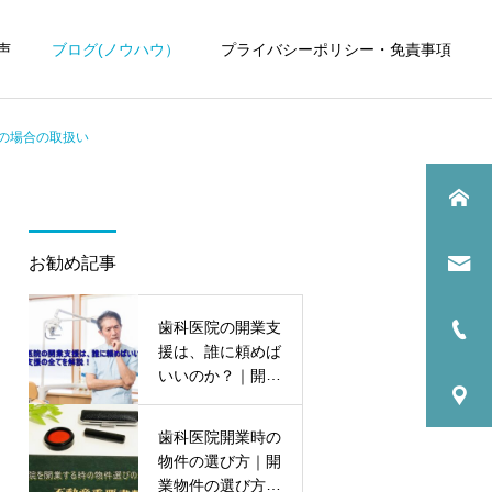
声
ブログ(ノウハウ）
プライバシーポリシー・免責事項
の場合の取扱い
お勧め記事
歯科医院
歯科医院
歯科医院の開業支
歯科医院の顧問税理士｜見
歯科医院の税理士比較｜良
援は、誰に頼めば
直すべきポイント をわかり
い税理士を見極める方法 を
いいのか？｜開業
やすく解説
やさしく解説
支援の全てを解
説！
歯科医院開業時の
物件の選び方｜開
業物件の選び方の