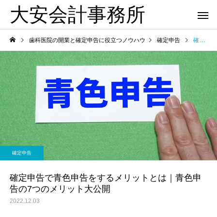
大安会計事務所
歯科医院の開業と確定申告に役立つノウハウ
確定申告
確定申告で青色申告をするメリットとは｜青色申告の7つのメリット大公開
歯科医院
歯科医院
歯科医院の税務顧問｜失敗
歯科医院専門税理士｜
確定申告
しない契約方法 をわかりや
するメリットについて
すく解説
りやすく解説
確定申告で青色申告をするメリットとは｜青色申
告の7つのメリット大公開
2022.12.03