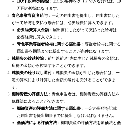
10万円の特別控除
：上記の要件をクリアできなければ、10
万円の控除になります。
青色事業専従者給与
：一定の届出書を提出し、届出書にした
がって給与を支払う場合には、必要経費に算入できます。
必要経費算入金額
：届出書にしたがって支払った給与は、
必要経費に算入できます。
青色事業専従者給与に関する届出書
：専従者給与に関する
届出書を期限までに提出することが条件になります。
純損失の繰越控除
：前年以前3年内に生じた純損失の金額は、
所得の金額から控除することができます。
純損失の繰り戻し還付
：純損失の金額が生じた場合には、一
定の算式により計算した金額の還付を受けることができま
す。
棚卸資産の評価方法
：青色申告者は、棚卸資産の評価方法を
低価法によることができます。
棚卸資産の評価方法に関する届出書
：一定の事項を記載し
た届出書を提出期限までに提出しなければなりません。
低価法による評価方法
：棚卸資産の評価方法を原価法と低