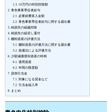
1.3.
10万円の特別控除額
2.
青色事業専従者給与
2.1.
必要経費算入金額
2.2.
青色事業専従者給与に関する届出書
3.
純損失の繰越控除
4.
純損失の繰戻し還付
5.
棚卸資産の評価方法
5.1.
棚卸資産の評価方法に関する届出書
5.2.
低価法による評価方法
6.
少額減価償却資産の特例
6.1.
適用資産
6.2.
年間の限度額
7.
貸倒引当金
7.1.
対象になる貸金など
7.2.
引当金繰入率
8.
まとめ