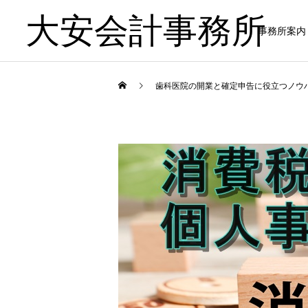
大安会計事務所
事務所案内
歯科医院の開業と確定申告に役立つノウ
歯科医院
歯科医院
歯科医院専門税理士とは｜
歯科医院の決算相談｜税理
一般税理士との違い をわか
士へ依頼するタイミング を
りやすく解説
やさしく解説