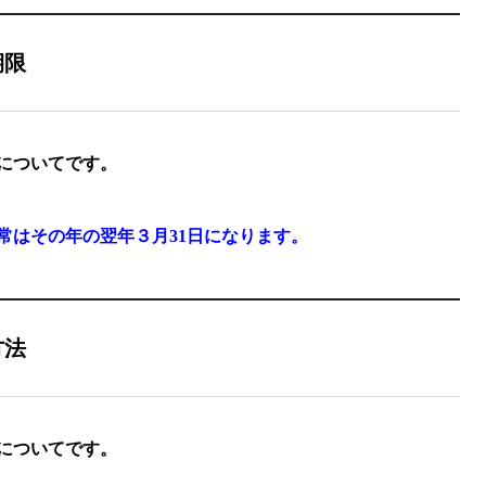
期限
についてです。
常はその年の翌年３月31日になります。
方法
についてです。