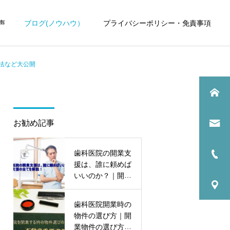
声
ブログ(ノウハウ）
プライバシーポリシー・免責事項
法など大公開
お勧め記事
歯科医院
歯科医院
歯科医院の開業支
歯科医院の税理士変更｜引
歯科医院の税理士費用｜顧
援は、誰に頼めば
継ぎで失敗しない方法をわ
問料の適正相場 をわかりや
いいのか？｜開業
かりやすく解説
すく解説
支援の全てを解
説！
歯科医院開業時の
物件の選び方｜開
業物件の選び方の