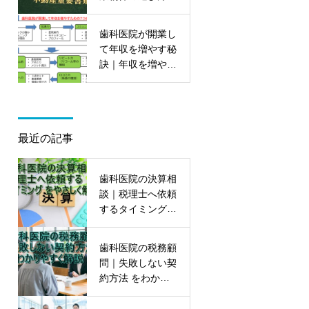
ポイントを大公開
歯科医院が開業し
て年収を増やす秘
訣｜年収を増やす
7つの能力を初公
開
最近の記事
歯科医院の決算相
談｜税理士へ依頼
するタイミング
をやさしく解説
歯科医院の税務顧
問｜失敗しない契
約方法 をわかり
やすく解説