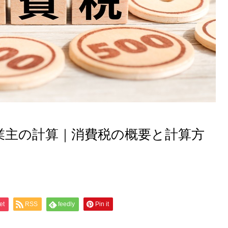
業主の計算｜消費税の概要と計算方
et
RSS
feedly
Pin it