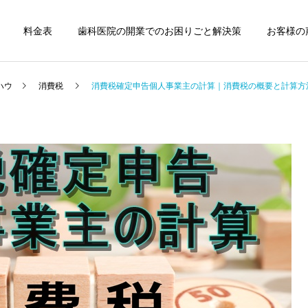
料金表
歯科医院の開業でのお困りごと解決策
お客様の
ハウ
消費税
消費税確定申告個人事業主の計算｜消費税の概要と計算方
歯科医院
歯科医院
歯科医院の税務顧問｜失敗
歯科医院専門税理士｜依頼
しない契約方法 をわかりや
するメリットについてわか
すく解説
りやすく解説