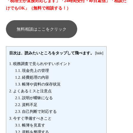
「税理士が直接対応します」「24時間受付・即日返信」「相談だ
けでもOK」（無料で相談する！）
無料相談はここをクリック
目次は、読みたいところをタップして飛べます。
[
hide
]
1.
税務調査で見られやすいポイント
1.1.
現金売上の管理
1.2.
経費処理の内容
1.3.
帳簿や資料の保存状況
2.
よくあるミスと注意点
2.1.
説明が曖昧になる
2.2.
資料不足
2.3.
自己判断で対応する
3.
今すぐ準備すべきこと
3.1.
帳簿を見直す
3.2.
資料を整理する