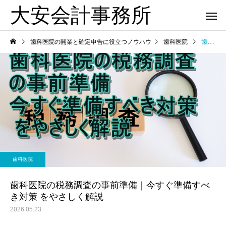
大安会計事務所
歯科医院の開業と確定申告に役立つノウハウ
歯科医院
歯科医院の税務調査の事前準備｜今すぐ準備すべき対策 をやさしく解説
歯科医院
歯科医院
歯科医院の税理士相談｜相
歯科医院の決算相談｜
歯科医院
を
談前に準備すること をわか
士へ依頼するタイミング
りやすく解説
やさしく解説
歯科医院の税務調査の事前準備｜今すぐ準備すべ
き対策 をやさしく解説
2026.05.23