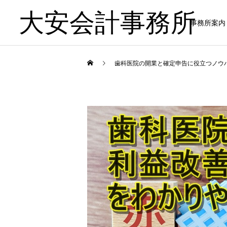
大安会計事務所
事務所案内
歯科医院の開業と確定申告に役立つノウ
歯科医院
歯科医院
歯科医院のキャッシュフロ
歯科医院専門税理士｜依頼
ー｜お金を残す経営 をわか
するメリットについてわか
りやすく解説
りやすく解説