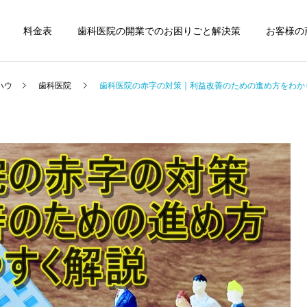
料金表
歯科医院の開業でのお困りごと解決策
お客様の
ハウ
歯科医院
歯科医院の赤字の対策｜利益改善のための進め方をわか
歯科医院
歯科医院
歯科医院の税理士変更｜引
歯科医院の税理士費用｜顧
継ぎで失敗しない方法をわ
問料の適正相場 をわかりや
かりやすく解説
すく解説