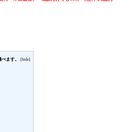
飛べます。
[
hide
]