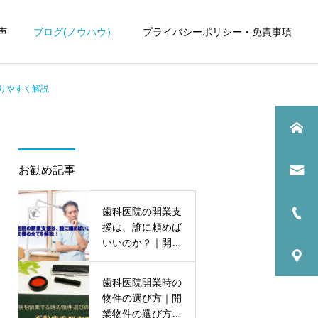
声
ブログ(ノウハウ）
プライバシーポリシー・免責事項
りやすく解説
お勧め記事
歯科医院
歯科医院
歯科医院の開業支
歯科医院の顧問税理士｜見
歯科医院の税理士比較｜良
援は、誰に頼めば
直すべきポイント をわかり
い税理士を見極める方法 を
いいのか？｜開業
やすく解説
やさしく解説
支援の全てを解
説！
歯科医院開業時の
物件の選び方｜開
業物件の選び方の