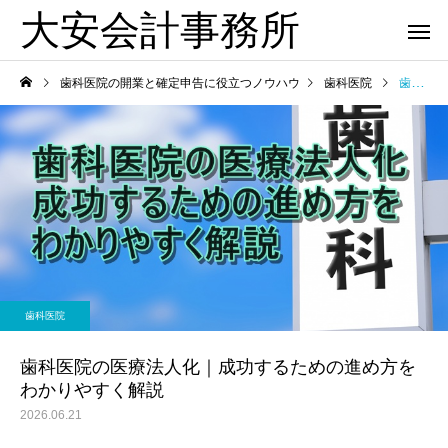
大安会計事務所
歯科医院の開業と確定申告に役立つノウハウ
歯科医院
歯科医院の医療法人化｜成功するための進め方をわかりやすく解説
歯科医院
歯科医院
歯科医院の決算相談｜税理
歯科医院の税務顧問｜
歯科医院
か
士へ依頼するタイミング を
しない契約方法 をわか
やさしく解説
すく解説
歯科医院の医療法人化｜成功するための進め方を
わかりやすく解説
2026.06.21