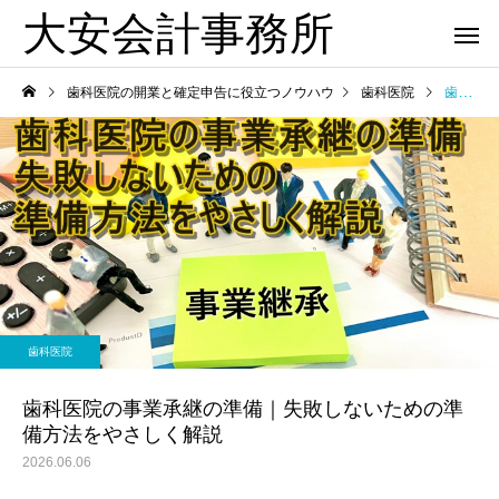
大安会計事務所
歯科医院の開業と確定申告に役立つノウハウ
歯科医院
歯科医院の事業承継の準備｜失敗しないための準備方法をやさしく解説
歯科医院
歯科医院
歯科医院の税理士相談｜相
歯科医院の決算相談｜
歯科医院
を
談前に準備すること をわか
士へ依頼するタイミング
りやすく解説
やさしく解説
歯科医院の事業承継の準備｜失敗しないための準
備方法をやさしく解説
2026.06.06