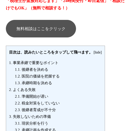
「税理士が直接対応します」「24時間受付・即日返信」「相談だ
けでもOK」（無料で相談する！）
無料相談はここをクリック
目次は、読みたいところをタップして飛べます。
[
hide
]
1.
事業承継で重要なポイント
1.1.
後継者を決める
1.2.
医院の価値を把握する
1.3.
承継時期を決める
2.
よくある失敗
2.1.
準備開始が遅い
2.2.
税金対策をしていない
2.3.
後継者育成が不十分
3.
失敗しないための準備
3.1.
現状分析を行う
3.2.
承継計画を作成する