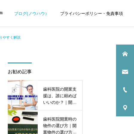
声
ブログ(ノウハウ）
プライバシーポリシー・免責事項
りやすく解説
お勧め記事
歯科医院
歯科医院
歯科医院の開業支
歯科医院の税理士変更｜引
歯科医院の税理士費用｜顧
援は、誰に頼めば
継ぎで失敗しない方法をわ
問料の適正相場 をわかりや
いいのか？｜開業
かりやすく解説
すく解説
支援の全てを解
説！
歯科医院開業時の
物件の選び方｜開
業物件の選び方の