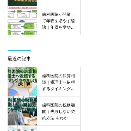
ポイントを大公開
歯科医院が開業し
て年収を増やす秘
訣｜年収を増やす
7つの能力を初公
開
最近の記事
歯科医院の決算相
談｜税理士へ依頼
するタイミング
をやさしく解説
歯科医院の税務顧
問｜失敗しない契
約方法 をわかり
やすく解説