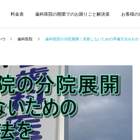
料金表
歯科医院の開業でのお困りごと解決策
お客様の
ハウ
歯科医院
歯科医院の分院展開｜失敗しないための準備方法をわか
歯科医院
歯科医院
歯科医院の税務顧問｜失敗
歯科医院専門税理士｜依頼
しない契約方法 をわかりや
するメリットについてわか
すく解説
りやすく解説