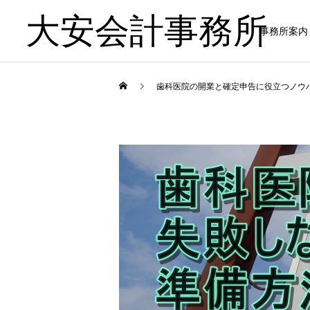
大安会計事務所
事務所案内
歯科医院の開業と確定申告に役立つノウ
歯科医院
歯科医院
歯科医院専門税理士とは｜
歯科医院の決算相談｜税理
一般税理士との違い をわか
士へ依頼するタイミング を
りやすく解説
やさしく解説