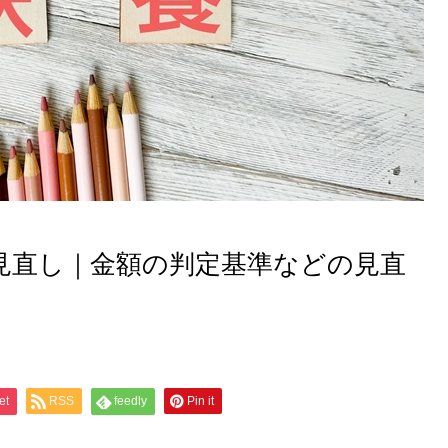
見直し｜金額の判定基準などの見直
et
RSS
feedly
Pin it