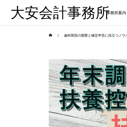
大安会計事務所
事務所案内
歯科医院の開業と確定申告に役立つノウ
歯科医院
歯科医院
歯科医院の税理士比較｜良
歯科医院の税理士相談｜相
い税理士を見極める方法 を
談前に準備すること をわか
やさしく解説
りやすく解説