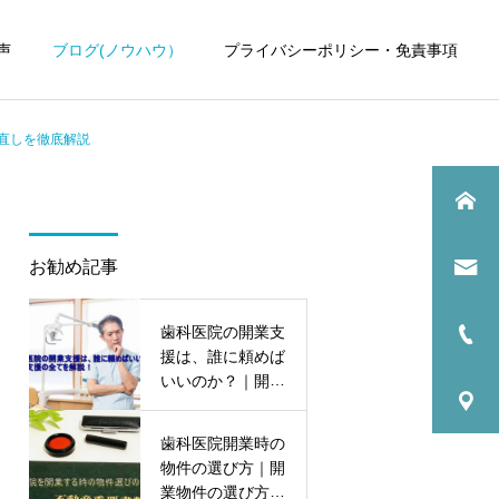
声
ブログ(ノウハウ）
プライバシーポリシー・免責事項
直しを徹底解説
お勧め記事
歯科医院
歯科医院
歯科医院の開業支
歯科医院専門税理士｜依頼
歯科医院の税理士変更｜引
援は、誰に頼めば
するメリットについてわか
継ぎで失敗しない方法をわ
いいのか？｜開業
りやすく解説
かりやすく解説
支援の全てを解
説！
歯科医院開業時の
物件の選び方｜開
業物件の選び方の