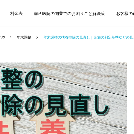
料金表
歯科医院の開業でのお困りごと解決策
お客様の
ハウ
年末調整
年末調整の扶養控除の見直し｜金額の判定基準などの見
歯科医院
歯科医院
歯科医院の決算相談｜税理
歯科医院の税務顧問｜失敗
士へ依頼するタイミング を
しない契約方法 をわかりや
やさしく解説
すく解説