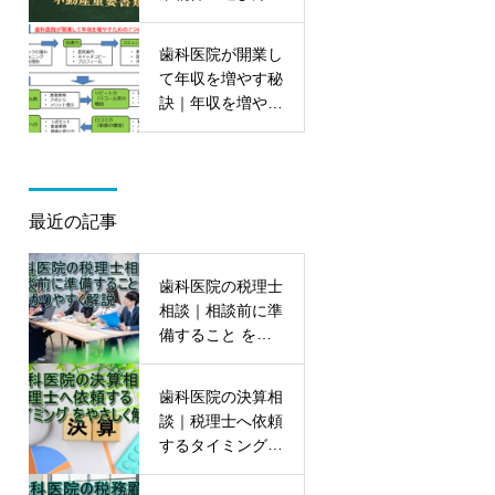
ポイントを大公開
歯科医院が開業し
て年収を増やす秘
訣｜年収を増やす
7つの能力を初公
開
最近の記事
歯科医院の税理士
相談｜相談前に準
備すること をわ
かりやすく解説
歯科医院の決算相
談｜税理士へ依頼
するタイミング
をやさしく解説