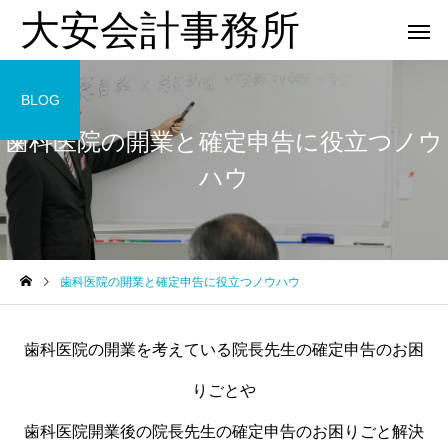
大安会計事務所
BLOG
歯科医院の開業と確定申告に役立つノウ
ハウ
歯科医院
歯科医院
歯科医院の開業と確定申告に役立つノウハウ
歯科医院の税理士相談｜相
歯科医院の決算相談｜
を
談前に準備すること をわか
士へ依頼するタイミング
歯科医院の開業を考えている院長先生の確定申告のお困
りやすく解説
やさしく解説
りごとや
歯科医院開業後の院長先生の確定申告のお困りごと解決