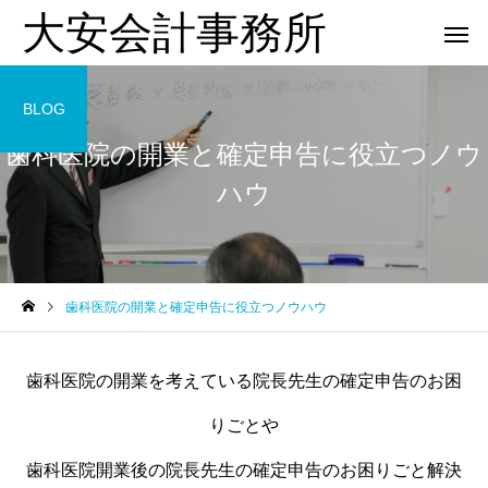
大安会計事務所
BLOG
歯科医院の開業と確定申告に役立つノウ
ハウ
歯科医院
歯科医院
歯科医院の開業と確定申告に役立つノウハウ
歯科医院の税理士相談｜相
歯科医院の決算相談｜
を
談前に準備すること をわか
士へ依頼するタイミング
歯科医院の開業を考えている院長先生の確定申告のお困
りやすく解説
やさしく解説
りごとや
歯科医院開業後の院長先生の確定申告のお困りごと解決