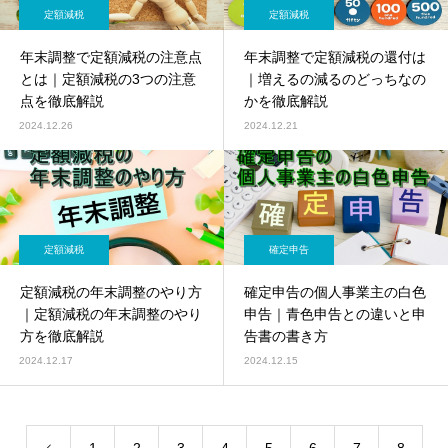
定額減税
定額減税
年末調整で定額減税の注意点
年末調整で定額減税の還付は
とは｜定額減税の3つの注意
｜増えるの減るのどっちなの
点を徹底解説
かを徹底解説
2024.12.26
2024.12.21
定額減税
確定申告
定額減税の年末調整のやり方
確定申告の個人事業主の白色
｜定額減税の年末調整のやり
申告｜青色申告との違いと申
方を徹底解説
告書の書き方
2024.12.17
2024.12.15